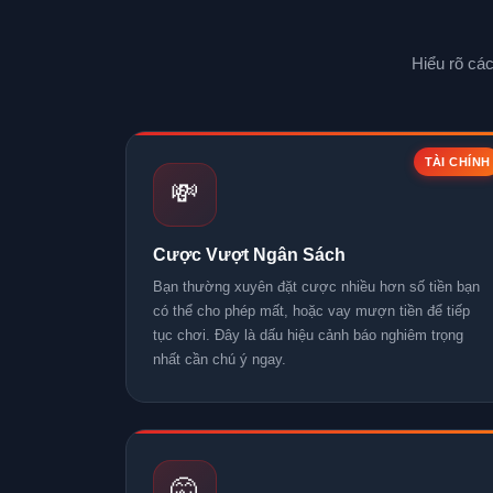
Hiểu rõ các
TÀI CHÍNH
💸
Cược Vượt Ngân Sách
Bạn thường xuyên đặt cược nhiều hơn số tiền bạn
có thể cho phép mất, hoặc vay mượn tiền để tiếp
tục chơi. Đây là dấu hiệu cảnh báo nghiêm trọng
nhất cần chú ý ngay.
🤫