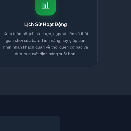
📊
Lịch Sử Hoạt Động
Xem toàn bộ lịch sử cược, nạp/rút tiền và thời
gian chơi của bạn. Tính năng này giúp bạn
nhìn nhận khách quan về thói quen cờ bạc và
đưa ra quyết định sáng suốt hơn.