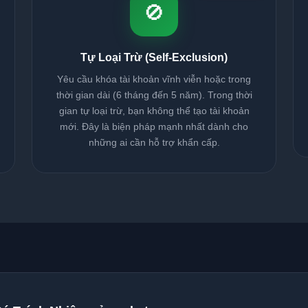
🚫
Tự Loại Trừ (Self-Exclusion)
Yêu cầu khóa tài khoản vĩnh viễn hoặc trong
thời gian dài (6 tháng đến 5 năm). Trong thời
gian tự loại trừ, bạn không thể tạo tài khoản
mới. Đây là biện pháp mạnh nhất dành cho
những ai cần hỗ trợ khẩn cấp.