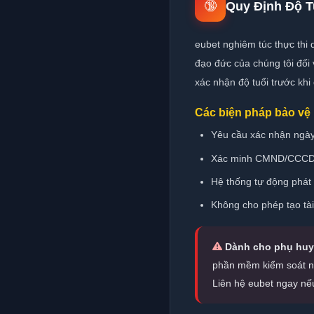
🔞
Quy Định Độ T
eubet nghiêm túc thực thi 
đạo đức của chúng tôi đối 
xác nhận độ tuổi trước khi
Các biện pháp bảo vệ 
Yêu cầu xác nhận ngày 
Xác minh CMND/CCCD ho
Hệ thống tự động phát 
Không cho phép tạo tài 
Dành cho phụ huy
phần mềm kiểm soát nộ
Liên hệ eubet ngay nếu