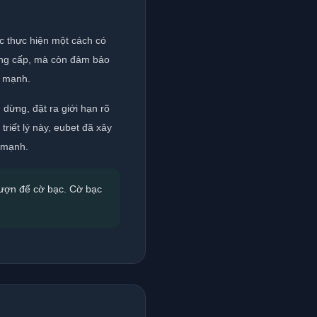
ược thực hiện một cách có
đẳng cấp, mà còn đảm bảo
h mạnh.
dừng, đặt ra giới hạn rõ
triết lý này, eubet đã xây
h mạnh.
mượn để cờ bạc. Cờ bạc