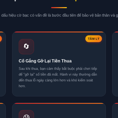
 dấu hiệu cờ bạc có vấn đề là bước đầu tiên để bảo vệ bản thân và g
TÂM LÝ
🔄
Cố Gắng Gỡ Lại Tiền Thua
Sau khi thua, bạn cảm thấy bắt buộc phải chơi tiếp
để "gỡ lại" số tiền đã mất. Hành vi này thường dẫn
đến thua lỗ ngày càng lớn hơn và khó kiểm soát
hơn.
😰