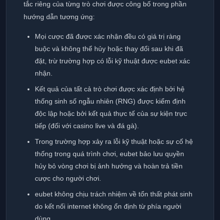
tắc riêng của từng trò chơi được công bố trong phần
hướng dẫn tương ứng:
Mọi cược đã được xác nhận đều có giá trị ràng
buộc và không thể hủy hoặc thay đổi sau khi đã
đặt, trừ trường hợp có lỗi kỹ thuật được eubet xác
nhận.
Kết quả của tất cả trò chơi được xác định bởi hệ
thống sinh số ngẫu nhiên (RNG) được kiểm định
độc lập hoặc bởi kết quả thực tế của sự kiện trực
tiếp (đối với casino live và đá gà).
Trong trường hợp xảy ra lỗi kỹ thuật hoặc sự cố hệ
thống trong quá trình chơi, eubet bảo lưu quyền
hủy bỏ vòng chơi bị ảnh hưởng và hoàn trả tiền
cược cho người chơi.
eubet không chịu trách nhiệm về tổn thất phát sinh
do kết nối internet không ổn định từ phía người
dùng.