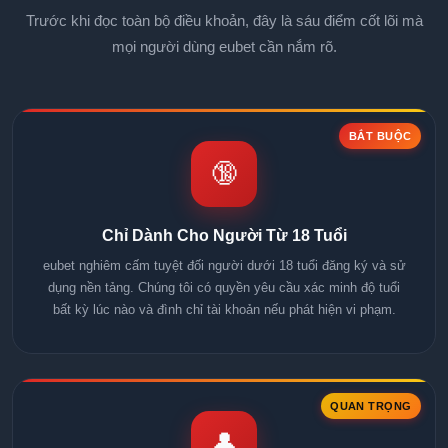
Trước khi đọc toàn bộ điều khoản, đây là sáu điểm cốt lõi mà
mọi người dùng eubet cần nắm rõ.
BẮT BUỘC
🔞
Chỉ Dành Cho Người Từ 18 Tuổi
eubet nghiêm cấm tuyệt đối người dưới 18 tuổi đăng ký và sử
dụng nền tảng. Chúng tôi có quyền yêu cầu xác minh độ tuổi
bất kỳ lúc nào và đình chỉ tài khoản nếu phát hiện vi phạm.
QUAN TRỌNG
👤