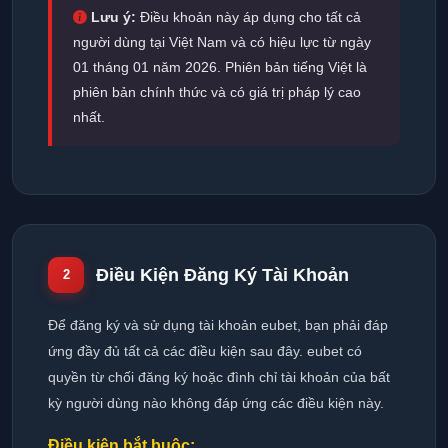
Lưu ý:
Điều khoản này áp dụng cho tất cả
người dùng tại Việt Nam và có hiệu lực từ ngày
01 tháng 01 năm 2026. Phiên bản tiếng Việt là
phiên bản chính thức và có giá trị pháp lý cao
nhất.
Điều Kiện Đăng Ký Tài Khoản
2
Để đăng ký và sử dụng tài khoản eubet, bạn phải đáp
ứng đầy đủ tất cả các điều kiện sau đây. eubet có
quyền từ chối đăng ký hoặc đình chỉ tài khoản của bất
kỳ người dùng nào không đáp ứng các điều kiện này.
Điều kiện bắt buộc: