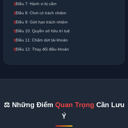
Điều 7: Hành vi bị cấm
Điều 8: Chơi có trách nhiệm
Điều 9: Giới hạn trách nhiệm
Điều 10: Quyền sở hữu trí tuệ
Điều 11: Chấm dứt tài khoản
Điều 12: Thay đổi điều khoản
⚖️ Những Điểm
Quan Trọng
Cần Lưu
Ý