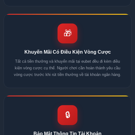
🎁
Khuyến Mãi Có Điều Kiện Vòng Cược
Tất cả tiền thưởng và khuyến mãi tại eubet đều đi kèm điều
kiện vòng cược cụ thể. Người chơi cần hoàn thành yêu cầu
vòng cược trước khi rút tiền thưởng về tài khoản ngân hàng.
🔒
Bảo Mật Thông Tin Tài Khoản