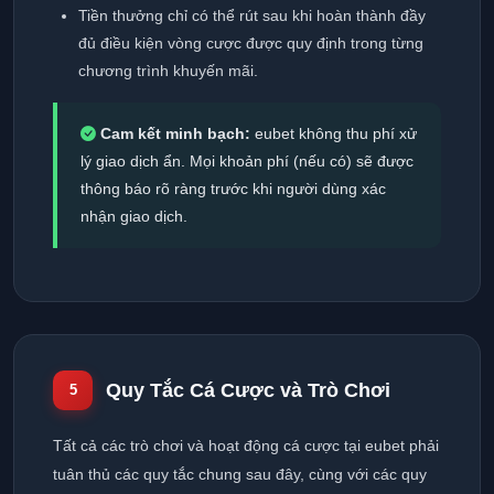
Tiền thưởng chỉ có thể rút sau khi hoàn thành đầy
đủ điều kiện vòng cược được quy định trong từng
chương trình khuyến mãi.
Cam kết minh bạch:
eubet không thu phí xử
lý giao dịch ẩn. Mọi khoản phí (nếu có) sẽ được
thông báo rõ ràng trước khi người dùng xác
nhận giao dịch.
Quy Tắc Cá Cược và Trò Chơi
5
Tất cả các trò chơi và hoạt động cá cược tại eubet phải
tuân thủ các quy tắc chung sau đây, cùng với các quy