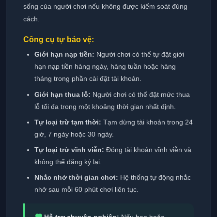
sống của người chơi nếu không được kiểm soát đúng
cách.
Công cụ tự bảo vệ:
Giới hạn nạp tiền:
Người chơi có thể tự đặt giới
hạn nạp tiền hàng ngày, hàng tuần hoặc hàng
tháng trong phần cài đặt tài khoản.
Giới hạn thua lỗ:
Người chơi có thể đặt mức thua
lỗ tối đa trong một khoảng thời gian nhất định.
Tự loại trừ tạm thời:
Tạm dừng tài khoản trong 24
giờ, 7 ngày hoặc 30 ngày.
Tự loại trừ vĩnh viễn:
Đóng tài khoản vĩnh viễn và
không thể đăng ký lại.
Nhắc nhở thời gian chơi:
Hệ thống tự động nhắc
nhở sau mỗi 60 phút chơi liên tục.