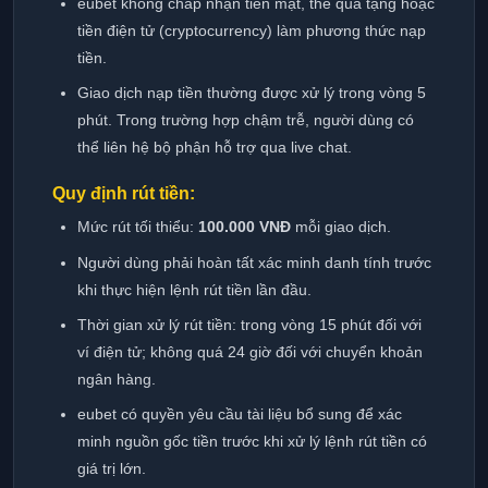
eubet không chấp nhận tiền mặt, thẻ quà tặng hoặc
tiền điện tử (cryptocurrency) làm phương thức nạp
tiền.
Giao dịch nạp tiền thường được xử lý trong vòng 5
phút. Trong trường hợp chậm trễ, người dùng có
thể liên hệ bộ phận hỗ trợ qua live chat.
Quy định rút tiền:
Mức rút tối thiểu:
100.000 VNĐ
mỗi giao dịch.
Người dùng phải hoàn tất xác minh danh tính trước
khi thực hiện lệnh rút tiền lần đầu.
Thời gian xử lý rút tiền: trong vòng 15 phút đối với
ví điện tử; không quá 24 giờ đối với chuyển khoản
ngân hàng.
eubet có quyền yêu cầu tài liệu bổ sung để xác
minh nguồn gốc tiền trước khi xử lý lệnh rút tiền có
giá trị lớn.