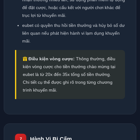
để đặt cược, hoặc cấu kết với người chơi khác để
trục lợi từ khuyến mãi.
eubet có quyền thu hồi tiền thưởng và hủy bỏ số dư
liên quan nếu phát hiện hành vi lạm dụng khuyến
mãi.
Điều kiện vòng cược:
Thông thường, điều
kiện vòng cược cho tiền thưởng chào mừng tại
eubet là từ 20x đến 35x tổng số tiền thưởng.
Chi tiết cụ thể được ghi rõ trong từng chương
trình khuyến mãi.
Hành Vi Bị Cấm
7