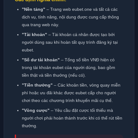
"Nền tảng"
– Trang web eubet.one và tất cả các
dịch vụ, tính năng, nội dung được cung cấp thông
qua trang web này.
"Tài khoản"
– Tài khoản cá nhân được tạo bởi
người dùng sau khi hoàn tất quy trình đăng ký tại
eubet.
"Số dư tài khoản"
– Tổng số tiền VNĐ hiện có
trong tài khoản eubet của người dùng, bao gồm
tiền thật và tiền thưởng (nếu có).
"Tiền thưởng"
– Các khoản tiền, vòng quay miễn
phí hoặc ưu đãi khác được eubet cấp cho người
chơi theo các chương trình khuyến mãi cụ thể.
"Vòng cược"
– Yêu cầu đặt cược tối thiểu mà
người chơi phải hoàn thành trước khi có thể rút tiền
thưởng.