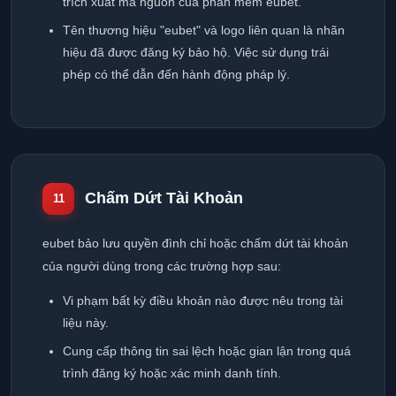
trích xuất mã nguồn của phần mềm eubet.
Tên thương hiệu "eubet" và logo liên quan là nhãn
hiệu đã được đăng ký bảo hộ. Việc sử dụng trái
phép có thể dẫn đến hành động pháp lý.
Chấm Dứt Tài Khoản
11
eubet bảo lưu quyền đình chỉ hoặc chấm dứt tài khoản
của người dùng trong các trường hợp sau:
Vi phạm bất kỳ điều khoản nào được nêu trong tài
liệu này.
Cung cấp thông tin sai lệch hoặc gian lận trong quá
trình đăng ký hoặc xác minh danh tính.