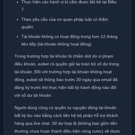
Thực hiện các hành vi bị cấm được liệt kê tại Điều
7.
Theo yêu cầu của cơ quan pháp luật có thẩm
quyền.
Tài khoản không có hoạt động trong hơn 12 tháng
liên tiếp (tài khoản không hoạt động).
Trong trường hợp tài khoản bị chấm dứt do vi phạm
điều khoản, eubet có quyền giữ lại toàn bộ số dư trong
tài khoản. Đối với trường hợp tài khoản không hoạt
động, eubet sẽ thông báo trước 30 ngày qua email đã
đăng ký trước khi thực hiện bất kỳ hành động nào đối
với số dư tài khoản.
Người dùng cũng có quyền tự nguyện đóng tài khoản
bất kỳ lúc nào bằng cách liên hệ bộ phận hỗ trợ khách
hàng qua live chat. Số dư hợp lệ (không bao gồm tiền
thưởng chưa hoàn thành điều kiện vòng cược) sẽ được