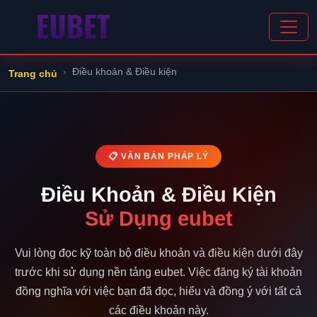
Điều khoản & Điều kiện
Trang chủ
📋 VĂN BẢN PHÁP LÝ
Điều Khoản & Điều Kiện
Sử Dụng eubet
Vui lòng đọc kỹ toàn bộ điều khoản và điều kiện dưới đây
trước khi sử dụng nền tảng eubet. Việc đăng ký tài khoản
đồng nghĩa với việc bạn đã đọc, hiểu và đồng ý với tất cả
các điều khoản này.